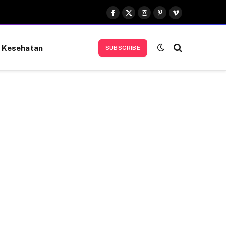
Facebook
X
Instagram
Pinterest
Vimeo
(Twitter)
Kesehatan
SUBSCRIBE