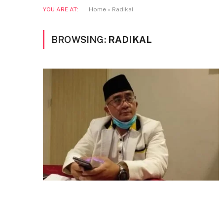
YOU ARE AT:
Home
»
Radikal
BROWSING:
RADIKAL