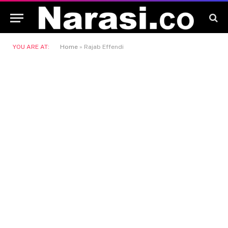
YOU ARE AT:
Home
»
Rajab Effendi