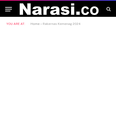
YOU ARE AT:
Home
»
Rakernas Kemenag 2024