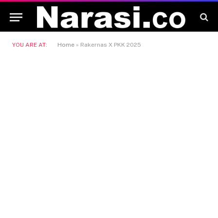
YOU ARE AT:
Home
»
Rakernas X PKK 2025