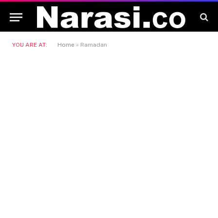
YOU ARE AT:
Home
»
Ramadan