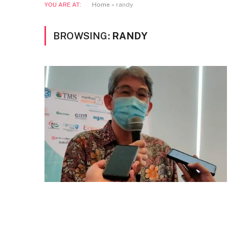
YOU ARE AT:
Home
»
randy
BROWSING:
RANDY