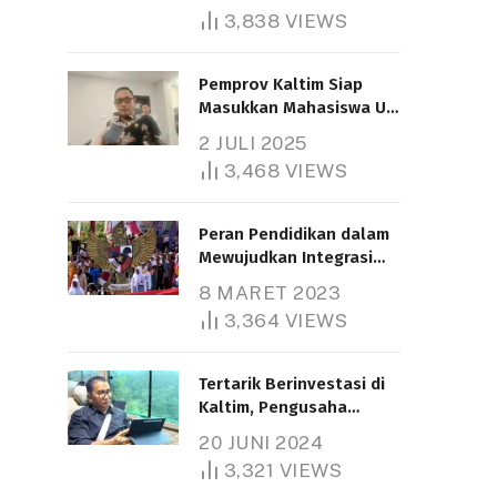
3,838
VIEWS
Pemprov Kaltim Siap
Masukkan Mahasiswa UT
Samarinda dalam Skema
2 JULI 2025
Bantuan Pendidikan
3,468
VIEWS
Gratispol
Peran Pendidikan dalam
Mewujudkan Integrasi
Nasional
8 MARET 2023
3,364
VIEWS
Tertarik Berinvestasi di
Kaltim, Pengusaha
Tiongkok Butuh Lahan
20 JUNI 2024
1.000 Hektare
3,321
VIEWS