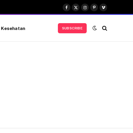
Facebook
X
Instagram
Pinterest
Vimeo
(Twitter)
Kesehatan
SUBSCRIBE