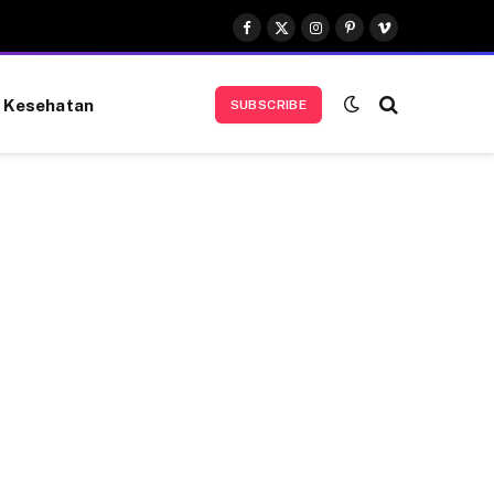
Facebook
X
Instagram
Pinterest
Vimeo
(Twitter)
Kesehatan
SUBSCRIBE