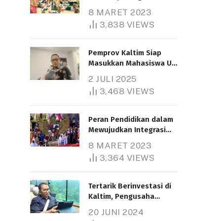
Nasional
8 MARET 2023
3,838
VIEWS
Pemprov Kaltim Siap
Masukkan Mahasiswa UT
Samarinda dalam Skema
2 JULI 2025
Bantuan Pendidikan
3,468
VIEWS
Gratispol
Peran Pendidikan dalam
Mewujudkan Integrasi
Nasional
8 MARET 2023
3,364
VIEWS
Tertarik Berinvestasi di
Kaltim, Pengusaha
Tiongkok Butuh Lahan
20 JUNI 2024
1.000 Hektare