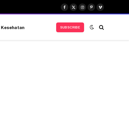
Facebook
X
Instagram
Pinterest
Vimeo
(Twitter)
Kesehatan
SUBSCRIBE