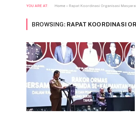
YOU ARE AT:
Home
»
Rapat Koordinasi Organisasi Masyara
BROWSING:
RAPAT KOORDINASI O