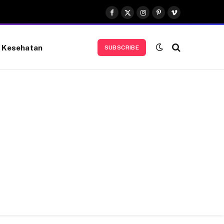
Facebook
X
Instagram
Pinterest
Vimeo
(Twitter)
Kesehatan
SUBSCRIBE