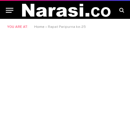
YOU ARE AT:
Home
»
Rapat Paripurna ke-25