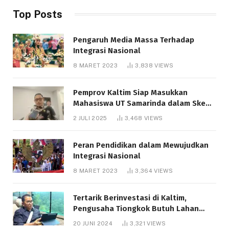
Top Posts
Pengaruh Media Massa Terhadap
Integrasi Nasional
8 MARET 2023
3,838
VIEWS
Pemprov Kaltim Siap Masukkan
Mahasiswa UT Samarinda dalam Skema
Bantuan Pendidikan Gratispol
2 JULI 2025
3,468
VIEWS
Peran Pendidikan dalam Mewujudkan
Integrasi Nasional
8 MARET 2023
3,364
VIEWS
Tertarik Berinvestasi di Kaltim,
Pengusaha Tiongkok Butuh Lahan
1.000 Hektare
20 JUNI 2024
3,321
VIEWS