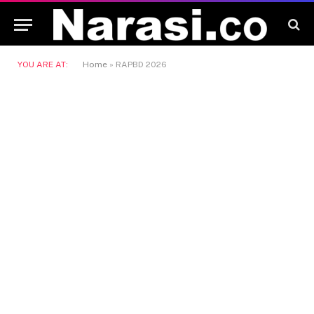
YOU ARE AT:
Home
»
RAPBD 2026