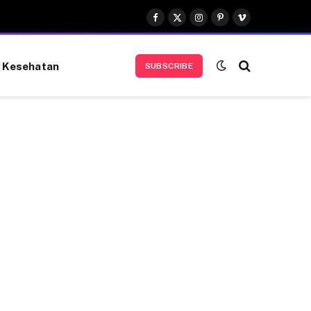
Facebook
X
Instagram
Pinterest
Vimeo
(Twitter)
Kesehatan
SUBSCRIBE