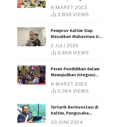
Nasional
8 MARET 2023
3,838
VIEWS
Pemprov Kaltim Siap
Masukkan Mahasiswa UT
Samarinda dalam Skema
2 JULI 2025
Bantuan Pendidikan
3,468
VIEWS
Gratispol
Peran Pendidikan dalam
Mewujudkan Integrasi
Nasional
8 MARET 2023
3,364
VIEWS
Tertarik Berinvestasi di
Kaltim, Pengusaha
Tiongkok Butuh Lahan
20 JUNI 2024
1.000 Hektare