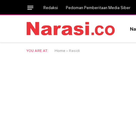
Redaksi
Pedoman Pemberitaan Media Siber
Na
YOU ARE AT:
Home
»
Rasidi