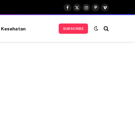
Facebook
X
Instagram
Pinterest
Vimeo
(Twitter)
Kesehatan
SUBSCRIBE