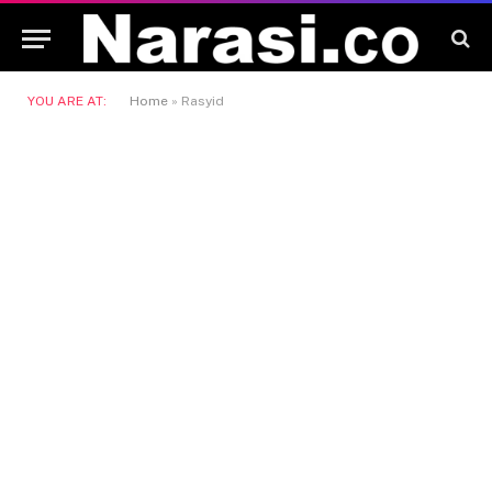
YOU ARE AT:
Home
»
Rasyid