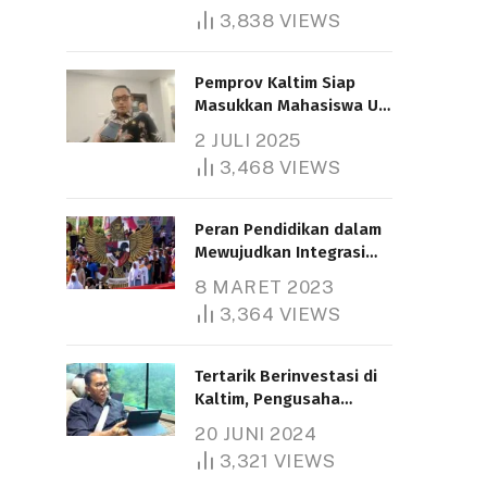
3,838
VIEWS
Pemprov Kaltim Siap
Masukkan Mahasiswa UT
Samarinda dalam Skema
2 JULI 2025
Bantuan Pendidikan
3,468
VIEWS
Gratispol
Peran Pendidikan dalam
Mewujudkan Integrasi
Nasional
8 MARET 2023
3,364
VIEWS
Tertarik Berinvestasi di
Kaltim, Pengusaha
Tiongkok Butuh Lahan
20 JUNI 2024
1.000 Hektare
3,321
VIEWS