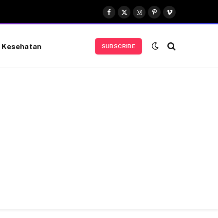
Facebook
X
Instagram
Pinterest
Vimeo
(Twitter)
Kesehatan
SUBSCRIBE