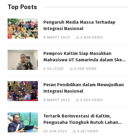
Top Posts
Pengaruh Media Massa Terhadap
Integrasi Nasional
8 MARET 2023
3,838
VIEWS
Pemprov Kaltim Siap Masukkan
Mahasiswa UT Samarinda dalam Skema
Bantuan Pendidikan Gratispol
2 JULI 2025
3,468
VIEWS
Peran Pendidikan dalam Mewujudkan
Integrasi Nasional
8 MARET 2023
3,364
VIEWS
Tertarik Berinvestasi di Kaltim,
Pengusaha Tiongkok Butuh Lahan
1.000 Hektare
20 JUNI 2024
3,321
VIEWS