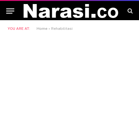
YOU ARE AT:
Home
»
Rehabilitasi