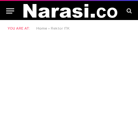
YOU ARE AT:
Home
»
Rektor ITK