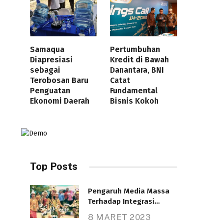
Samaqua
Pertumbuhan
Diapresiasi
Kredit di Bawah
sebagai
Danantara, BNI
Terobosan Baru
Catat
Penguatan
Fundamental
Ekonomi Daerah
Bisnis Kokoh
Top Posts
Pengaruh Media Massa
Terhadap Integrasi
Nasional
8 MARET 2023