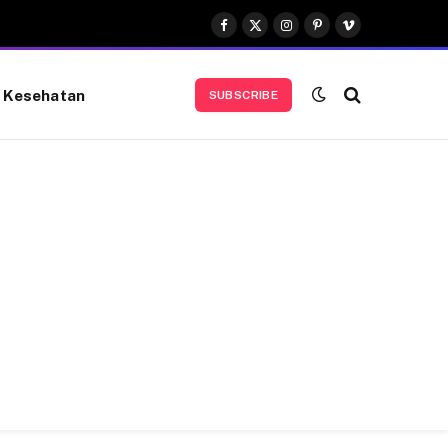
Facebook
X
Instagram
Pinterest
Vimeo
(Twitter)
Kesehatan
SUBSCRIBE