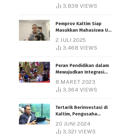
3,838
VIEWS
Pemprov Kaltim Siap
Masukkan Mahasiswa UT
Samarinda dalam Skema
2 JULI 2025
Bantuan Pendidikan
3,468
VIEWS
Gratispol
Peran Pendidikan dalam
Mewujudkan Integrasi
Nasional
8 MARET 2023
3,364
VIEWS
Tertarik Berinvestasi di
Kaltim, Pengusaha
Tiongkok Butuh Lahan
20 JUNI 2024
1.000 Hektare
3,321
VIEWS