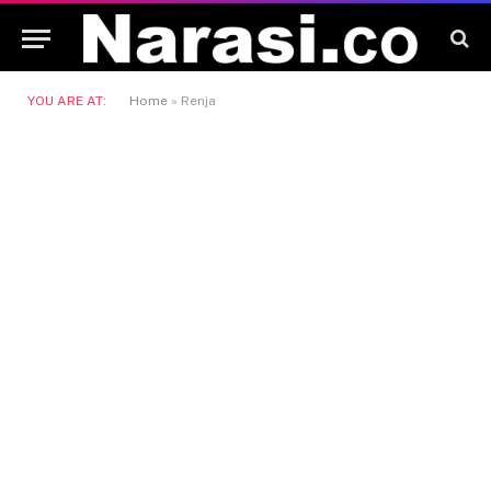
YOU ARE AT:
Home
»
Renja