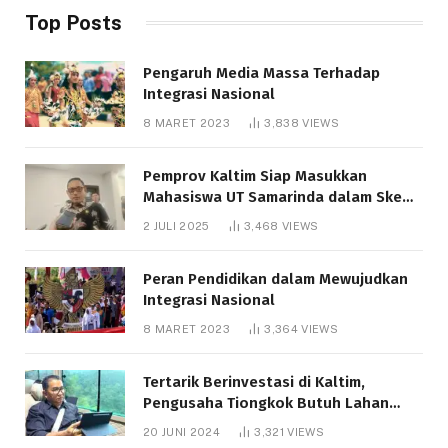
Top Posts
Pengaruh Media Massa Terhadap
Integrasi Nasional
8 MARET 2023
3,838
VIEWS
Pemprov Kaltim Siap Masukkan
Mahasiswa UT Samarinda dalam Skema
Bantuan Pendidikan Gratispol
2 JULI 2025
3,468
VIEWS
Peran Pendidikan dalam Mewujudkan
Integrasi Nasional
8 MARET 2023
3,364
VIEWS
Tertarik Berinvestasi di Kaltim,
Pengusaha Tiongkok Butuh Lahan
1.000 Hektare
20 JUNI 2024
3,321
VIEWS