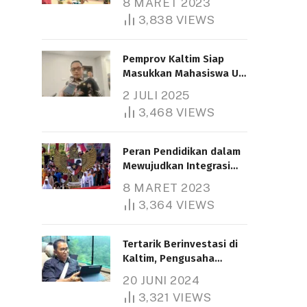
8 MARET 2023
3,838
VIEWS
Pemprov Kaltim Siap
Masukkan Mahasiswa UT
Samarinda dalam Skema
2 JULI 2025
Bantuan Pendidikan
3,468
VIEWS
Gratispol
Peran Pendidikan dalam
Mewujudkan Integrasi
Nasional
8 MARET 2023
3,364
VIEWS
Tertarik Berinvestasi di
Kaltim, Pengusaha
Tiongkok Butuh Lahan
20 JUNI 2024
1.000 Hektare
3,321
VIEWS