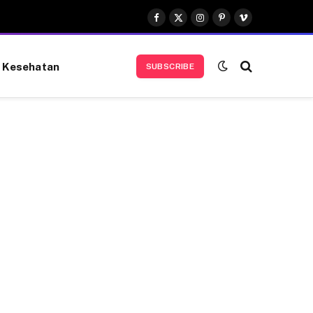
Facebook
X
Instagram
Pinterest
Vimeo
(Twitter)
Kesehatan
SUBSCRIBE