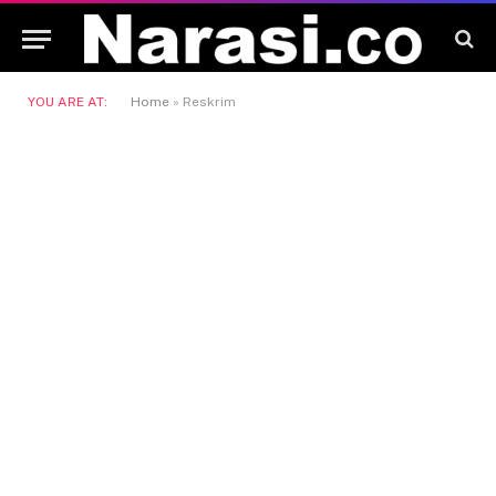
YOU ARE AT:
Home
»
Reskrim