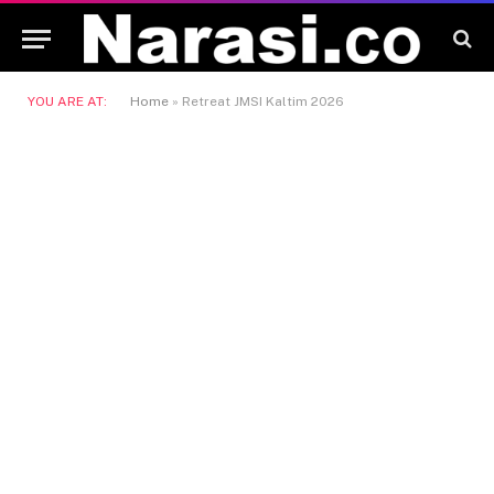
YOU ARE AT:
Home
»
Retreat JMSI Kaltim 2026