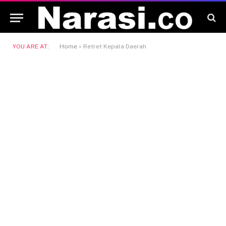
YOU ARE AT:
Home
»
Retret Kepala Daerah