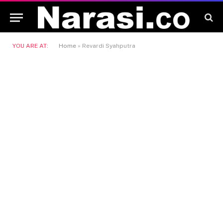
YOU ARE AT:
Home
»
Revardi Syahputra