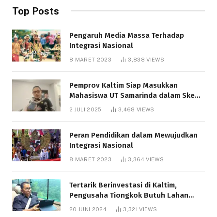
Top Posts
Pengaruh Media Massa Terhadap
Integrasi Nasional
8 MARET 2023
3,838
VIEWS
Pemprov Kaltim Siap Masukkan
Mahasiswa UT Samarinda dalam Skema
Bantuan Pendidikan Gratispol
2 JULI 2025
3,468
VIEWS
Peran Pendidikan dalam Mewujudkan
Integrasi Nasional
8 MARET 2023
3,364
VIEWS
Tertarik Berinvestasi di Kaltim,
Pengusaha Tiongkok Butuh Lahan
1.000 Hektare
20 JUNI 2024
3,321
VIEWS