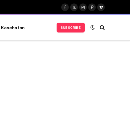
Facebook
X
Instagram
Pinterest
Vimeo
(Twitter)
Kesehatan
SUBSCRIBE