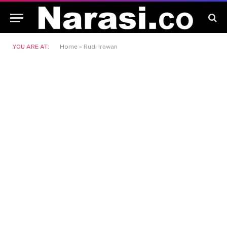
YOU ARE AT:
Home
»
Rudi Irawan