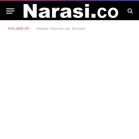
YOU ARE AT:
Home
»
Runner Up. Sumsel