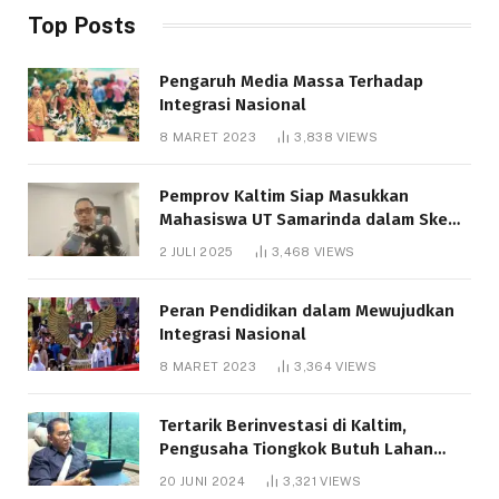
Top Posts
Pengaruh Media Massa Terhadap
Integrasi Nasional
8 MARET 2023
3,838
VIEWS
Pemprov Kaltim Siap Masukkan
Mahasiswa UT Samarinda dalam Skema
Bantuan Pendidikan Gratispol
2 JULI 2025
3,468
VIEWS
Peran Pendidikan dalam Mewujudkan
Integrasi Nasional
8 MARET 2023
3,364
VIEWS
Tertarik Berinvestasi di Kaltim,
Pengusaha Tiongkok Butuh Lahan
1.000 Hektare
20 JUNI 2024
3,321
VIEWS