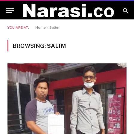
YOU ARE AT:
Home
»
Salim
BROWSING:
SALIM