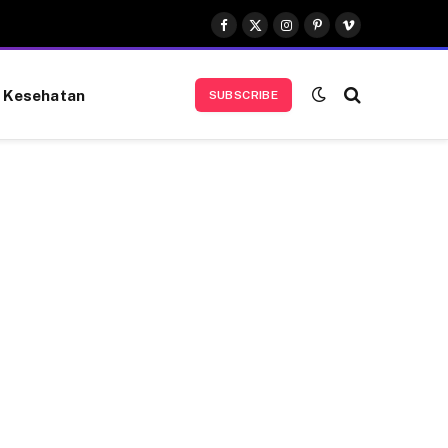
Facebook
X
Instagram
Pinterest
Vimeo
(Twitter)
Kesehatan
SUBSCRIBE