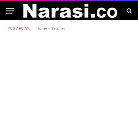
YOU ARE AT:
Home
»
Sarpras