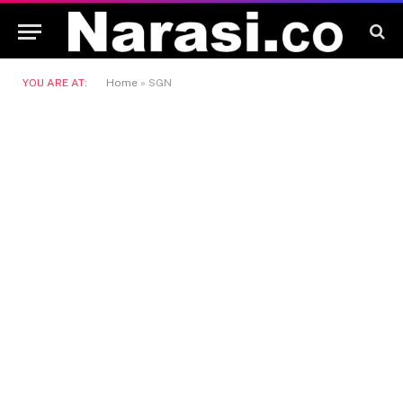
YOU ARE AT:
Home
»
SGN