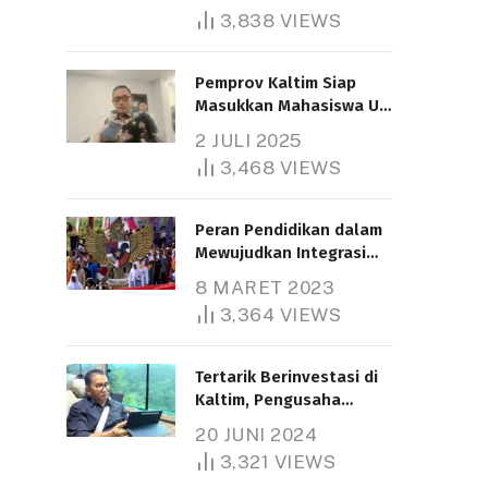
3,838
VIEWS
Pemprov Kaltim Siap
Masukkan Mahasiswa UT
Samarinda dalam Skema
2 JULI 2025
Bantuan Pendidikan
3,468
VIEWS
Gratispol
Peran Pendidikan dalam
Mewujudkan Integrasi
Nasional
8 MARET 2023
3,364
VIEWS
Tertarik Berinvestasi di
Kaltim, Pengusaha
Tiongkok Butuh Lahan
20 JUNI 2024
1.000 Hektare
3,321
VIEWS