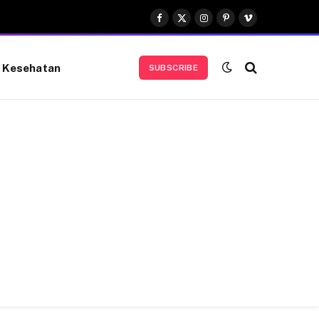
Facebook
X
Instagram
Pinterest
Vimeo
(Twitter)
Kesehatan
SUBSCRIBE