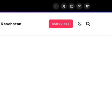
Facebook
X
Instagram
Pinterest
Vimeo
(Twitter)
Kesehatan
SUBSCRIBE