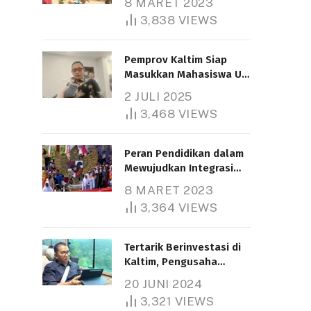
8 MARET 2023
3,838
VIEWS
Pemprov Kaltim Siap
Masukkan Mahasiswa UT
Samarinda dalam Skema
2 JULI 2025
Bantuan Pendidikan
3,468
VIEWS
Gratispol
Peran Pendidikan dalam
Mewujudkan Integrasi
Nasional
8 MARET 2023
3,364
VIEWS
Tertarik Berinvestasi di
Kaltim, Pengusaha
Tiongkok Butuh Lahan
20 JUNI 2024
1.000 Hektare
3,321
VIEWS