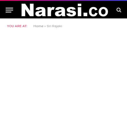
YOU ARE AT:
Home
»
Sri Rejeki