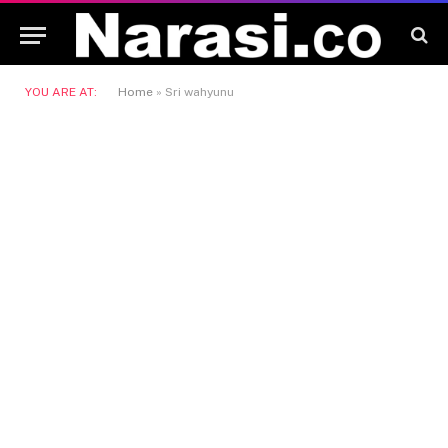
YOU ARE AT:
Home
»
Sri wahyunu