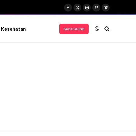
Facebook
X
Instagram
Pinterest
Vimeo
(Twitter)
Kesehatan
SUBSCRIBE