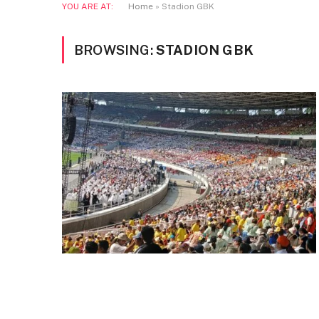
YOU ARE AT:
Home
»
Stadion GBK
BROWSING:
STADION GBK