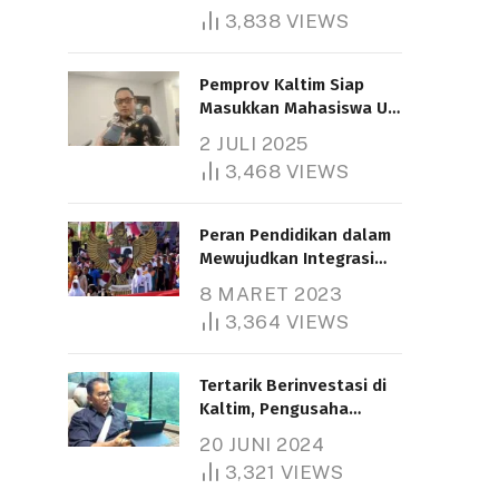
3,838
VIEWS
Pemprov Kaltim Siap
Masukkan Mahasiswa UT
Samarinda dalam Skema
2 JULI 2025
Bantuan Pendidikan
3,468
VIEWS
Gratispol
Peran Pendidikan dalam
Mewujudkan Integrasi
Nasional
8 MARET 2023
3,364
VIEWS
Tertarik Berinvestasi di
Kaltim, Pengusaha
Tiongkok Butuh Lahan
20 JUNI 2024
1.000 Hektare
3,321
VIEWS