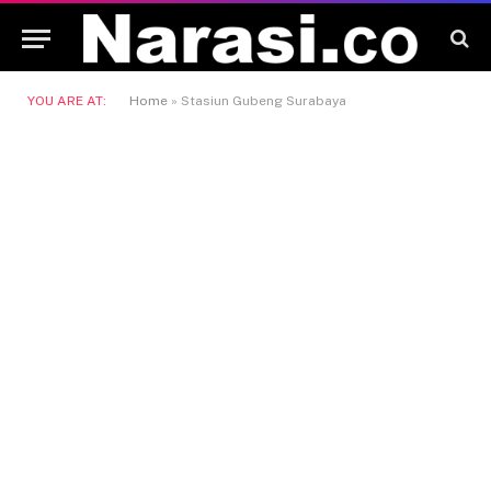
YOU ARE AT:
Home
»
Stasiun Gubeng Surabaya