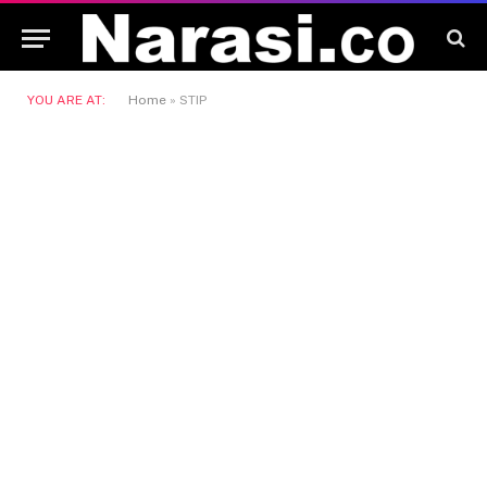
YOU ARE AT:
Home
»
STIP