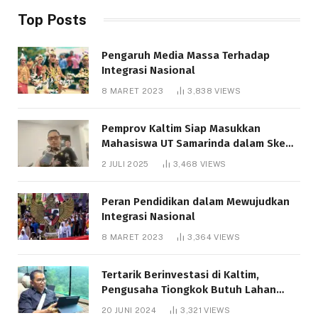
Top Posts
Pengaruh Media Massa Terhadap
Integrasi Nasional
8 MARET 2023
3,838
VIEWS
Pemprov Kaltim Siap Masukkan
Mahasiswa UT Samarinda dalam Skema
Bantuan Pendidikan Gratispol
2 JULI 2025
3,468
VIEWS
Peran Pendidikan dalam Mewujudkan
Integrasi Nasional
8 MARET 2023
3,364
VIEWS
Tertarik Berinvestasi di Kaltim,
Pengusaha Tiongkok Butuh Lahan
1.000 Hektare
20 JUNI 2024
3,321
VIEWS