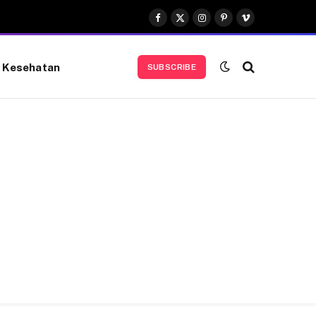
Facebook
X
Instagram
Pinterest
Vimeo
(Twitter)
Kesehatan
SUBSCRIBE