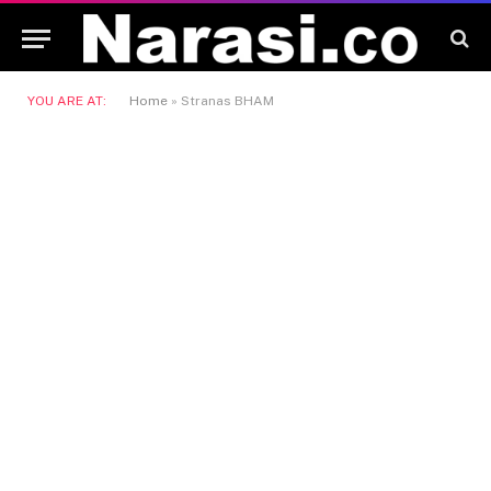
YOU ARE AT:
Home
»
Stranas BHAM