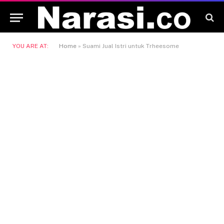
YOU ARE AT:
Home
»
Suami Jual Istri untuk Trheesome