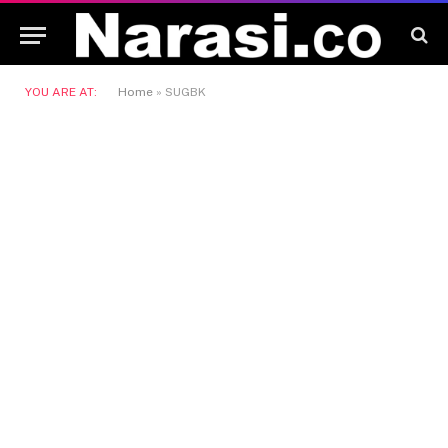
YOU ARE AT:
Home
»
SUGBK