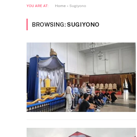
YOU ARE AT:
Home
»
Sugiyono
BROWSING:
SUGIYONO