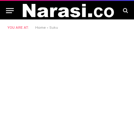
YOU ARE AT:
Home
»
Suku