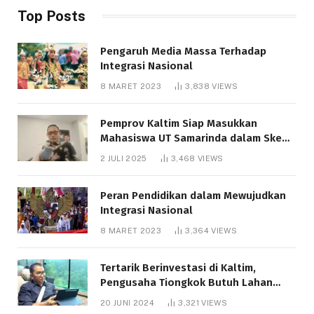
Top Posts
Pengaruh Media Massa Terhadap
Integrasi Nasional
8 MARET 2023
3,838
VIEWS
Pemprov Kaltim Siap Masukkan
Mahasiswa UT Samarinda dalam Skema
Bantuan Pendidikan Gratispol
2 JULI 2025
3,468
VIEWS
Peran Pendidikan dalam Mewujudkan
Integrasi Nasional
8 MARET 2023
3,364
VIEWS
Tertarik Berinvestasi di Kaltim,
Pengusaha Tiongkok Butuh Lahan
1.000 Hektare
20 JUNI 2024
3,321
VIEWS