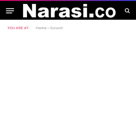
YOU ARE AT:
Home
»
Sulasih