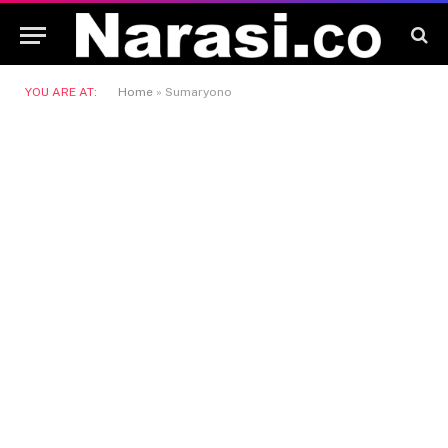
YOU ARE AT:
Home
»
Sumaryono