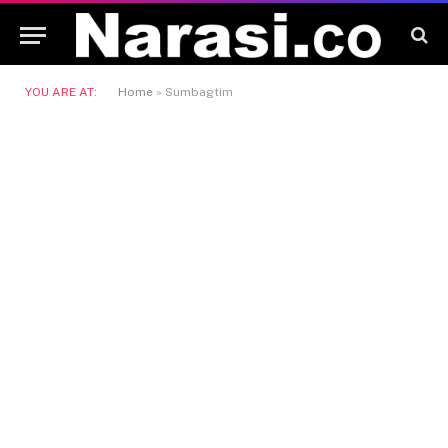
YOU ARE AT:
Home
»
Sumbagtim