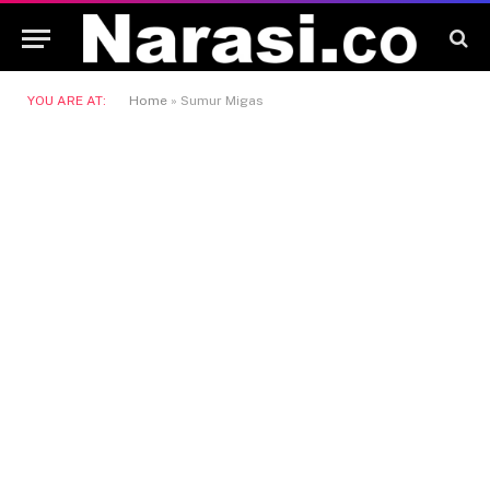
YOU ARE AT:
Home
»
Sumur Migas