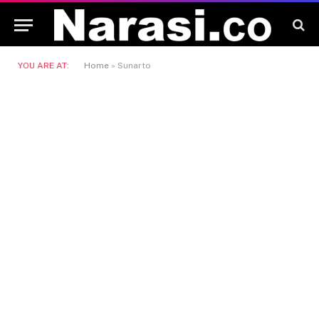
YOU ARE AT:
Home
»
Sunarto