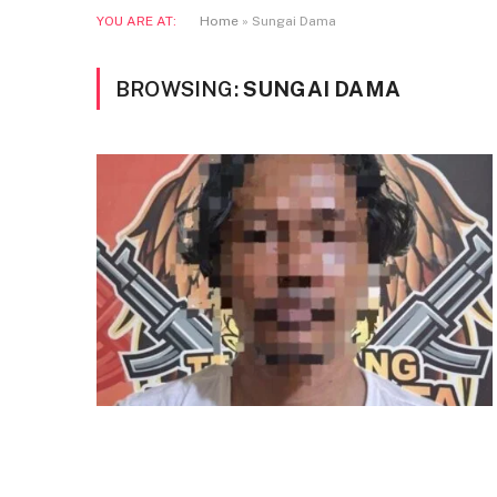
YOU ARE AT:
Home
»
Sungai Dama
BROWSING:
SUNGAI DAMA