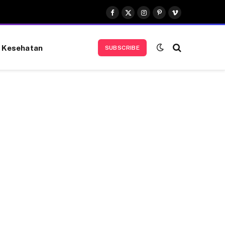
Facebook
X
Instagram
Pinterest
Vimeo
(Twitter)
Kesehatan
SUBSCRIBE