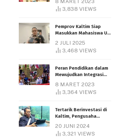
8 MARET 2023
3,838
VIEWS
Pemprov Kaltim Siap
Masukkan Mahasiswa UT
Samarinda dalam Skema
2 JULI 2025
Bantuan Pendidikan
3,468
VIEWS
Gratispol
Peran Pendidikan dalam
Mewujudkan Integrasi
Nasional
8 MARET 2023
3,364
VIEWS
Tertarik Berinvestasi di
Kaltim, Pengusaha
Tiongkok Butuh Lahan
20 JUNI 2024
1.000 Hektare
3,321
VIEWS